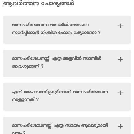
o
ആവര്‍ത്തന ചോദ്യങ്ങള്‍
f
f
M
K
i
e
രാസപരിശോധന ശാലയിൽ അപേക്ഷ
n
r
സമര്‍പ്പിക്കാൻ നിശ്ചിത ഫോറം ലഭ്യമാണോ ?
i
a
n
l
g
a
a
രാസപരിശേധനയ്ക്ക് എത്ര അളവിൽ സാമ്പിള്‍
n
ആവശ്യമാണ് ?
d
G
e
o
ഏത് തരം സാമ്പിളുകളിലാണ് രാസപരിശോധന
l
നടത്തുന്നത് ?
o
g
y
രാസപരിശോധനയ്ക്ക് എത്ര സമയം ആവശ്യമായി